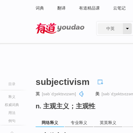
词典
翻译
有道精品课
云笔记
中英
有道 - 网易旗下搜索
subjectivism
目录
英
[səbˈdʒektɪvɪzəm]
美
[səbˈdʒektɪvɪzə
释义
n. 主观主义；主观性
权威词典
用法
例句
网络释义
专业释义
英英释义