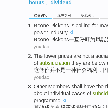
bonus
,
dividend
双语例句
原声例句
权威例句
Boone
Pickens is
calling for
mas
power
industry
.
Boone
Pickens
一直
呼吁
为
风能
youdao
The
lower prices
are not
a
socia
of
subsidization
they are below 
这
低价
并
不是
一种
社会
福利
，
因
youdao
Other
Members
shall have the r
about individual cases
of
subsid
programme
.
其他
成员
有权
请求
提供已
通知
计