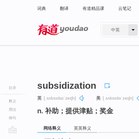
词典
翻译
有道精品课
云笔记
中英
有道 - 网易旗下搜索
subsidization
目录
英
[ˌsʌbsɪdaɪˈzeɪʃn]
美
[ˌsʌbsɪdəˈzeɪʃn]
释义
n. 补助；提供津贴；奖金
用法
例句
网络释义
英英释义
go