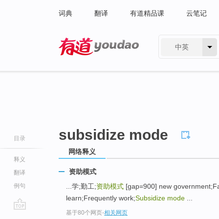
词典
翻译
有道精品课
云笔记
中英
有道 - 网易旗下搜索
subsidize mode
目录
网络释义
释义
资助模式
翻译
例句
...学;勤工;
资助模式
[gap=900] new government;Fami
learn;Frequently work;
Subsidize mode
...
基于80个网页
-
相关网页
go