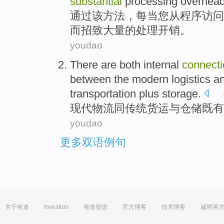
substantial
processing
overhea
通过
该
方法
，
每当
您
从
程序
访问
而
招致
大量
的
处理
开销
。
youdao
There are
both
internal
connecti
between
the
modern
logistics
an
transportation
plus storage
.
现代
物流
同
传统
货运
与仓储
既有
youdao
更多双语例句
关于有道
Investors
有道智选
官方博客
技术博客
诚聘英