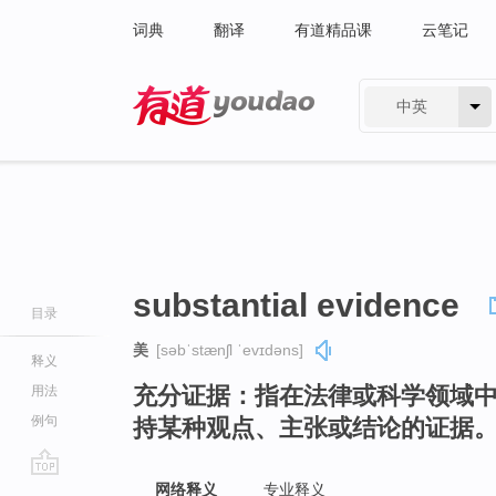
词典
翻译
有道精品课
云笔记
中英
有道 - 网易旗下搜索
substantial evidence
目录
美
[səbˈstænʃl ˈevɪdəns]
释义
充分证据：指在法律或科学领域
用法
例句
持某种观点、主张或结论的证据
go
网络释义
专业释义