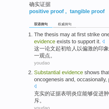
确实证据
positive proof
,
tangible proof
双语例句
权威例句
The
thesis
may at first
strike
on
evidence
exists
to
support
it
.
这
一
论文
起初
给
人
以
偏激的印象
一观点。
youdao
Substantial
evidence
shows tha
oncogenesis
and,
occasionally
,
充实
的
证据
表明
炎症
能够促进
肿
斥
。
youdao