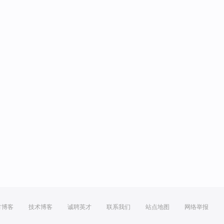
方博客
技术博客
诚聘英才
联系我们
站点地图
网络举报