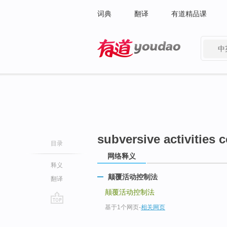
词典
翻译
有道精品课
中
有道 - 网易旗下搜索
subversive activities c
目录
网络释义
释义
颠覆活动控制法
翻译
颠覆活动控制法
基于1个网页
-
相关网页
go
top