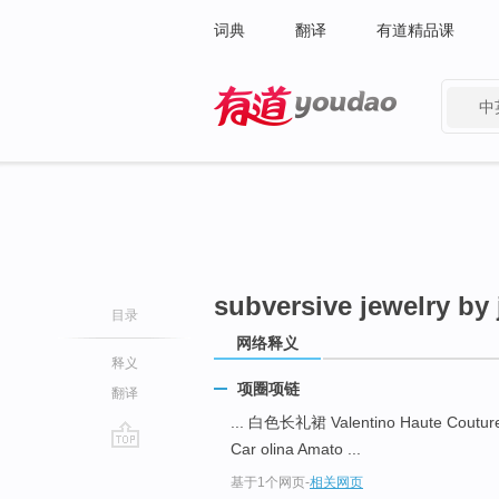
词典
翻译
有道精品课
中
有道 - 网易旗下搜索
subversive jewelry by 
目录
网络释义
释义
项圈项链
翻译
... 白色长礼裙 Valentino Haute Coutu
Car olina Amato ...
go
基于1个网页
-
相关网页
top