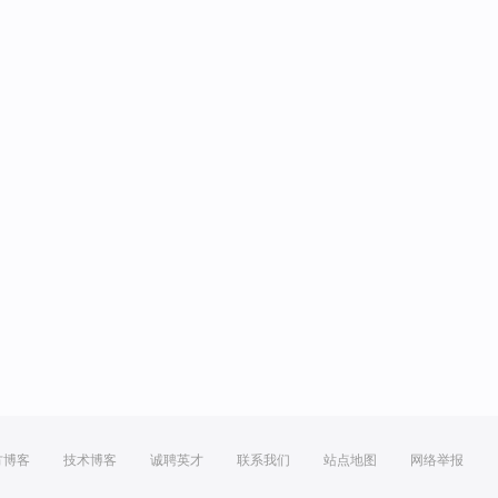
方博客
技术博客
诚聘英才
联系我们
站点地图
网络举报