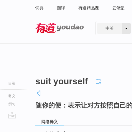
词典
翻译
有道精品课
云笔记
中英
有道 - 网易旗下搜索
suit yourself
目录
释义
随你的便：表示让对方按照自己
例句
网络释义
go
top