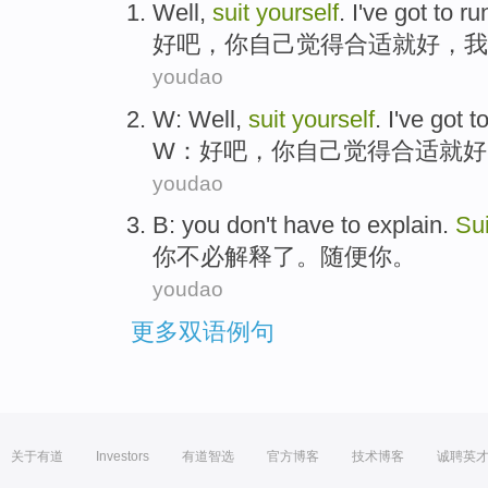
Well
,
suit
yourself
.
I
've
got to
ru
好
吧，
你自己
觉得合适就好
，
我
youdao
W
:
Well
,
suit
yourself
.
I
've got
to
W
：
好
吧，
你自己
觉得合适
就好
youdao
B:
you
don't have to
explain
.
Sui
你
不必
解释了
。
随便
你。
youdao
更多双语例句
关于有道
Investors
有道智选
官方博客
技术博客
诚聘英