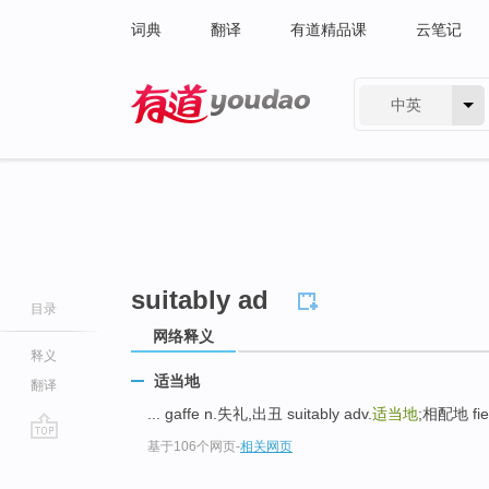
词典
翻译
有道精品课
云笔记
中英
有道 - 网易旗下搜索
suitably ad
目录
网络释义
释义
适当地
翻译
... gaffe n.失礼,出丑 suitably adv.
适当地
;相配地 fi
基于106个网页
-
相关网页
go
top