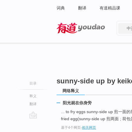
词典
翻译
有道精品课
中
有道 - 网易旗下搜索
sunny-side up by kei
目录
网络释义
释义
阳光就在你身旁
翻译
... to fry eggs sunny-side up 煎
fried egg(sunny-side up 煎两面 ; 荷包蛋
go
基于4个网页
-
相关网页
top