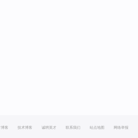
方博客
技术博客
诚聘英才
联系我们
站点地图
网络举报