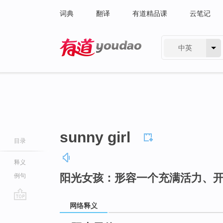
词典
翻译
有道精品课
云笔记
中英
有道 - 网易旗下搜索
sunny girl
目录
释义
阳光女孩：形容一个充满活力、
例句
网络释义
go
top