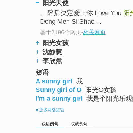
阳光天使
... 醉后决定爱上你 Love You
阳
Dong Men Si Shao ...
基于2196个网页
-
相关网页
阳光女孩
沈静慧
李欣然
短语
A sunny girl
我
Sunny girl of O
阳光O女孩
I'm a sunny girl
我是个阳光乐观
更多
网络短语
双语例句
权威例句