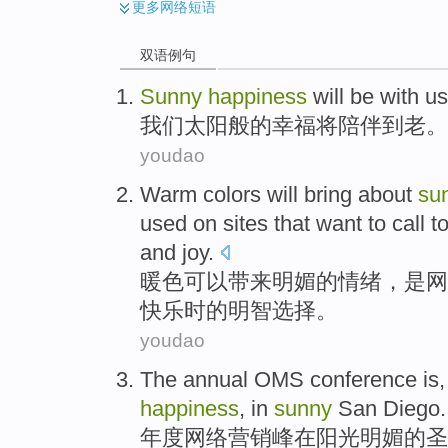
更多
网络短语
双语例句
Sunny
happiness
will
be
with
us
我们
太阳般的
幸福
将
陪伴
到
老。
youdao
Warm
colors
will
bring about
su
used on
sites
that
want to
call
t
and
joy
.
暖色
可以
带来
明媚
的
情绪
，
是
网
快乐时的
明智
选择。
youdao
The
annual
OMS
conference
is
happiness
,
in
sunny
San Diego.
年度
网络营销峰
在
阳光明媚
的
圣