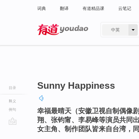
词典
翻译
有道精品课
云笔记
中英
有道 - 网易旗下搜索
Sunny Happiness
目录
释义
幸福最晴天（安徽卫视自制偶像
例句
翔、张钧甯、李易峰等演员共同
女主角、制作团队皆来自台湾，
go
top