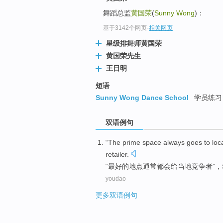
舞蹈总监
黄国荣
(
Sunny Wong
)：
基于3142个网页
-
相关网页
星级排舞师黄国荣
黄国荣先生
王日明
短语
Sunny Wong Dance School
学员练习
双语例句
“
The
prime
space
always
goes
to
loc
retailer
.
“
最好
的
地点
通常
都会
给
当地
竞争者”
youdao
更多双语例句