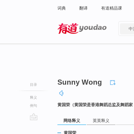
词典
翻译
有道精品课
中
有道 - 网易旗下搜索
Sunny Wong
目录
释义
黄国荣（黄国荣是香港舞蹈总监及舞蹈家
例句
网络释义
英英释义
go
top
黄国荣