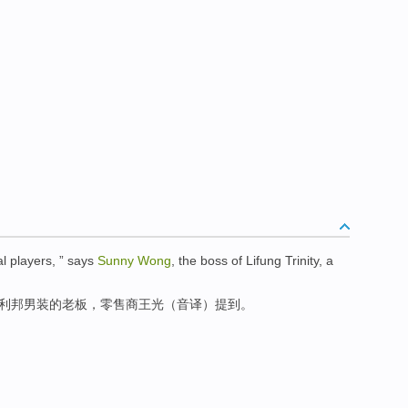
al
players, ” says
Sunny
Wong
,
the boss
of
Lifung Trinity, a
，利邦男装
的
老板
，
零售商王光
（音译）提到。