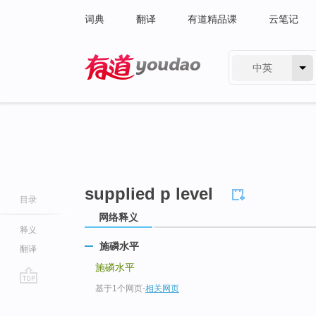
词典
翻译
有道精品课
云笔记
中英
有道 - 网易旗下搜索
supplied p level
目录
网络释义
释义
施磷水平
翻译
施磷水平
基于1个网页
-
相关网页
go
top