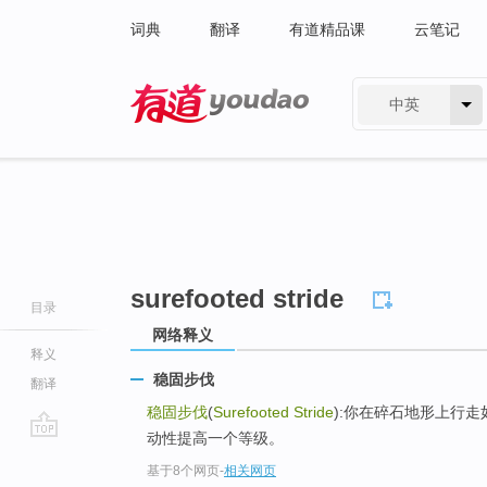
词典
翻译
有道精品课
云笔记
中英
有道 - 网易旗下搜索
surefooted stride
目录
网络释义
释义
稳固步伐
翻译
稳固步伐
(
Surefooted Stride
):你在碎石地形上行走如履
动性提高一个等级。
go
基于8个网页
-
相关网页
top