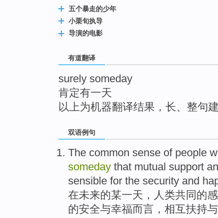
top
五个暴走的少年
小栗旬执导
导演的电影
有道翻译
surely someday
肯定有一天
以上为机器翻译结果，长、整句
双语例句
The
common
sense
of
people
wi
someday
that
mutual
support
a
sensible
for
the
security
and
hap
在
未来
的
某
一天，
人类
共同
的
感
的
安全
与
幸福而言，
相互
扶持
与