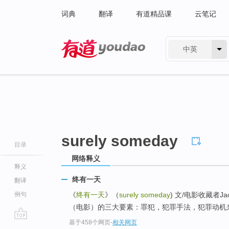
词典
翻译
有道精品课
云笔记
中英
有道 - 网易旗下搜索
surely someday
目录
网络释义
释义
终有一天
翻译
例句
《
终有一天
》（
surely someday
) 文/电影收藏者
（电影）的三大要素：罪犯，犯罪手法，犯罪动机来
基于458个网页
-
相关网页
go