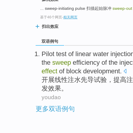
... sweep-initiating pulse 扫描起始脉冲
sweep-out 
基于46个网页
-
相关网页
扫出效应
双语例句
Pilot
test
of
linear
water injecti
the
sweep
efficiency
of
the
inje
effect
of
block
development
.
开展
线性
注水
先导
试验
，
提高
注
发
效果
。
youdao
更多双语例句