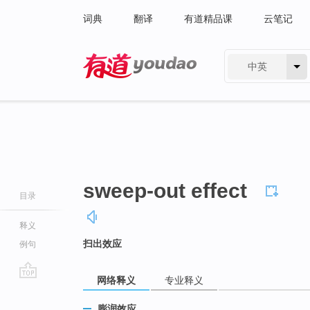
词典
翻译
有道精品课
云笔记
中英
有道 - 网易旗下搜索
sweep-out effect
目录
释义
扫出效应
例句
网络释义
专业释义
go
top
膨润效应