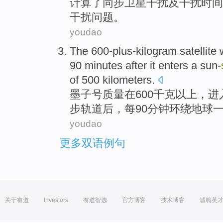
计算了
同步
卫星
干扰
及
干扰时间
干扰问题。
youdao
The
600-plus-
kilogram
satellite 
90
minutes
after
it
enters
a
sun-
of
500
kilometers
.
墨子号质量
在
600
千克
以上，
进
步
轨道
后
，
每
90
分钟
环绕
地球
youdao
更多双语例句
关于有道
Investors
有道智选
官方博客
技术博客
诚聘英