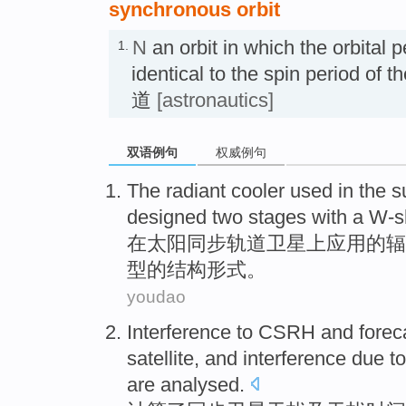
synchronous orbit
N
an orbit in which the orbital pe
1.
identical to the spin period of
道
[astronautics]
双语例句
权威例句
The
radiant
cooler
used
in
the s
designed
two
stages
with a
W-s
在
太阳
同步
轨道卫星上
应用
的
辐
型的结构形式。
youdao
Interference
to CSRH
and
forec
satellite
, and interference due 
are
analysed
.