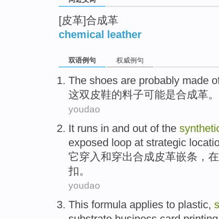
[皮革]合成革
chemical leather
双语例句
权威例句
The
shoes
are
probably
made
o
这
双皮鞋
的
料子
可能
是
合成革
。
youdao
It
runs
in
and
out of the
syntheti
exposed
loop
at
strategic
locati
它
穿
入
和
穿
出
合成
皮革
嵌
条，
在
扣。
youdao
This
formula
applies
to
plastic
,
s
substrate
business card printing