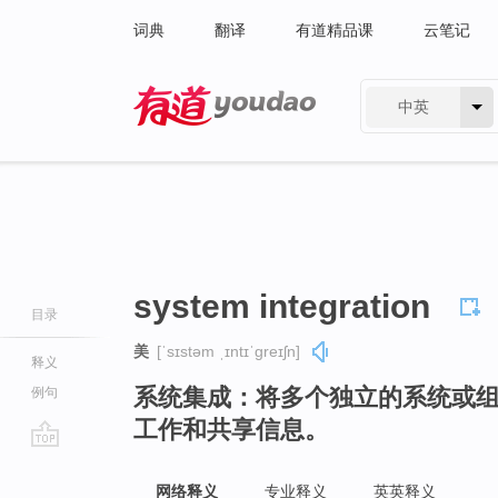
词典
翻译
有道精品课
云笔记
中英
有道 - 网易旗下搜索
system integration
目录
美
[ˈsɪstəm ˌɪntɪˈɡreɪʃn]
释义
系统集成：将多个独立的系统或
例句
工作和共享信息。
go
top
网络释义
专业释义
英英释义