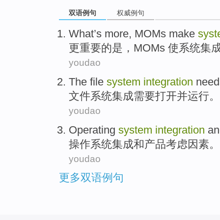
双语例句
权威例句
What’s
more
,
MOMs
make
sys
更重要
的是，
MOMs
使
系统
集
youdao
The
file
system
integration
need
文件
系统
集成
需要
打开
并
运行
。
youdao
Operating
system
integration
an
操作
系统
集成
和
产品
考虑因素
。
youdao
更多双语例句