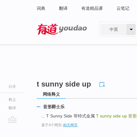
词典
翻译
有道精品课
云笔记
中英
有道 - 网易旗下搜索
t sunny side up
目录
网络释义
释义
音形爵士乐
翻译
... T Sunny Side 哥特式金属
T sunny side up
音形
基于4个网页
-
相关网页
go
top