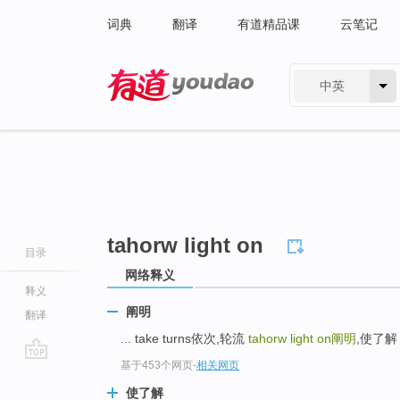
词典
翻译
有道精品课
云笔记
中英
有道 - 网易旗下搜索
tahorw light on
目录
网络释义
释义
阐明
翻译
... take turns依次,轮流
tahorw light on
阐明
,使了解 t
基于453个网页
-
相关网页
go
top
使了解