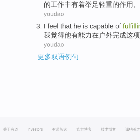
的
工作
中
有着
举足轻重
的
作用
。
youdao
I
feel that
he
is capable
of
fulfill
我
觉得
他
有
能力在户外
完成
这项
youdao
更多双语例句
关于有道
Investors
有道智选
官方博客
技术博客
诚聘英