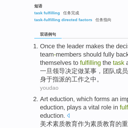
短语
task fulfilling
任务完成
task-fulfilling directed factors
任务指向
双语例句
Once
the
leader
makes the
deci
team
-
members
should
fully bac
themselves to
fulfilling
the
task
一旦
领导
决定
做
某事
，
团队
成员
身
于指派
的
工作
之中。
youdao
Art
eduction
, which forms
an im
eduction
,
plays a
vital
role
in
ful
eduction.
美术
素质
教育
作为
素质
教育
的
重