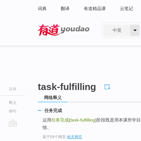
词典
翻译
有道精品课
云笔记
中英
有道 - 网易旗下搜索
task-fulfilling
目录
网络释义
释义
任务完成
例句
运用
任务完成
(
task-fulfilling
)阶段既是用本课所学
情。
go
基于59个网页
-
相关网页
top