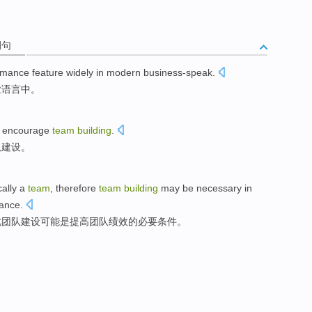
例句
rmance
feature widely
in
modern
business-speak
.
业语言中。
o
encourage
team
building
.
队
建设
。
ally
a
team
,
therefore
team
building
may be
necessary
in
ance
.
此
团队
建设
可能
是
提高
团队
绩效
的必要条件
。