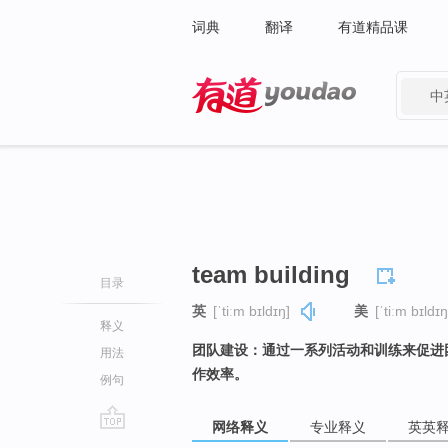
词典
翻译
有道精品课
中
有道 - 网易旗下搜索
team building
目录
英
[ˈtiːm bɪldɪŋ]
美
[ˈtiːm bɪldɪŋ
释义
团队建设：通过一系列活动和训练来促进
用法
作效率。
例句
网络释义
专业释义
英英
go