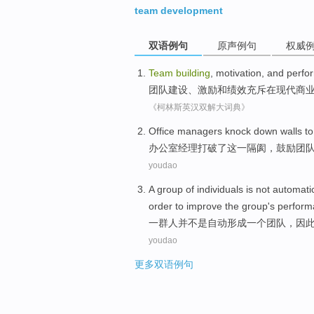
team development
双语例句
原声例句
权威
Team
building
,
motivation
,
and
perfo
团队
建设
、
激励
和
绩效
充斥
在
现代
商
《柯林斯英汉双解大词典》
Office
managers
knock
down walls
t
办公室
经理
打破
了这一
隔阂
，
鼓励
团
youdao
A
group
of
individuals
is not
automatic
order to
improve
the
group
's
perform
一
群
人
并
不是
自动形成
一个
团队
，
因
youdao
更多双语例句