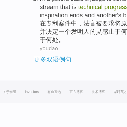
stream that is
technical
progres
inspiration
ends
and
another
's
b
在
专利
案件中
，
法官
被
要求
将
原
并决定
一
个发明人
的
灵感
止于
何
于何处。
youdao
更多双语例句
关于有道
Investors
有道智选
官方博客
技术博客
诚聘英