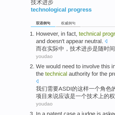
技术进步
technological progress
双语例句
权威例句
However
,
in
fact
,
technical
prog
and
doesn't
appear
neutral
.
而
在
实际
中，
技术
进步
是
随
时间
youdao
We
would
need to
involve
this
in
the
technical
authority
for
the
pr
我们
需要
ASDI
的
这样
一个角色
项目来说
应该
是
一个
技术
上
的
权
youdao
In
a
patent
case
a judge
is aske