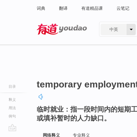
词典
翻译
有道精品课
云笔记
中英
有道 - 网易旗下搜索
temporary employmen
目录
释义
临时就业：指一段时间内的短期
用法
例句
或填补暂时的人力缺口。
go
网络释义
专业释义