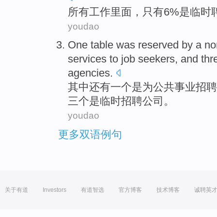
所有
工作
里面，
只有
6%是
临时
youdao
One
table
was
reserved by
a
no
services
to
job
seekers,
and
thr
agencies.
其中
还有
一个
是
为
公共
事业
招聘
三个
是
临时
招聘
公司。
youdao
更多双语例句
关于有道
Investors
有道智选
官方博客
技术博客
诚聘英