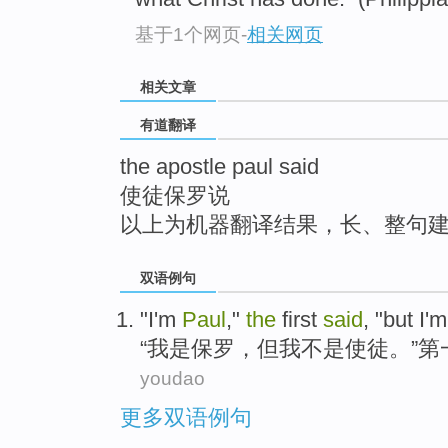
top
基于1个网页
-
相关网页
相关文章
有道翻译
the apostle paul said
使徒保罗说
以上为机器翻译结果，长、整句
双语例句
"
I
'm
Paul
,"
the
first
said
, "
but
I'
“
我
是
保罗
，
但
我
不是
使徒
。”
第
youdao
更多双语例句