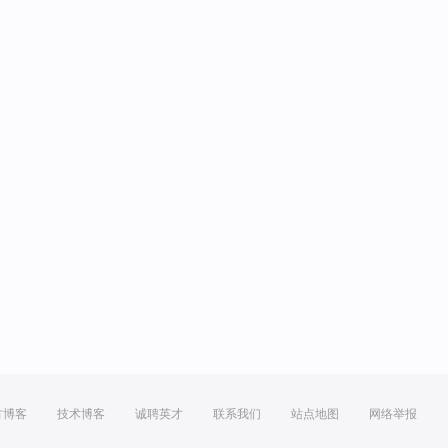
方博客
技术博客
诚聘英才
联系我们
站点地图
网络举报