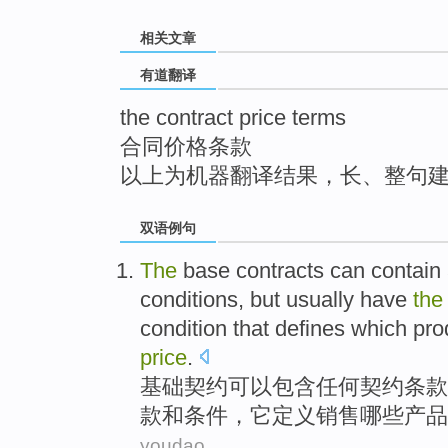
top
相关文章
有道翻译
the contract price terms
合同价格条款
以上为机器翻译结果，长、整句
双语例句
The
base
contracts
can
contain
conditions
,
but
usually
have
the
condition
that
defines
which
pro
price
.
基础
契约
可以
包含
任何
契约
条款
款
和
条件
，
它定义
销售
哪些
产品
youdao