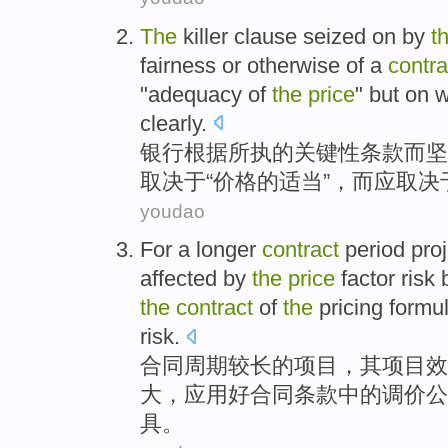
The
killer
clause
seized
on
by
t
fairness
or otherwise
of
a
contra
"adequacy
of
the
price
"
but
on
w
clearly
.
银行
根据
所
执
的
关键性
条款
而
坚
取决于
“
价格
的
适当
”，而应取决
youdao
For a longer
contract
period
pro
affected by
the
price
factor
risk
the
contract
of
the
pricing
formu
risk
.
合同
周期
较
长的
项目
，
其
项目
效
大
，
应用
好合同
条款
中的
调价
公
具
。