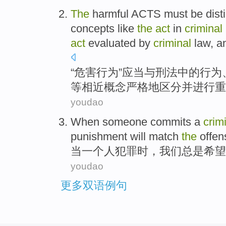
The
harmful
ACTS
must
be
dist
concepts
like
the
act
in
criminal
act
evaluated
by
criminal
law, an
“
危害
行为
”
应当
与
刑法
中的
行为
等
相近
概念
严格地区分
并
进行重
youdao
When
someone
commits a
crim
punishment
will
match
the
offen
当
一个人
犯罪
时，
我们
总是
希望
youdao
更多双语例句