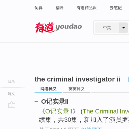
词典
翻译
有道精品课
云笔记
中英
有道 - 网易旗下搜索
the criminal investigator ii
目录
网络释义
英英释义
释义
O记实录II
《
O记实录II
》 (
The Criminal Inve
go
top
续集，共30集，新加入了演员