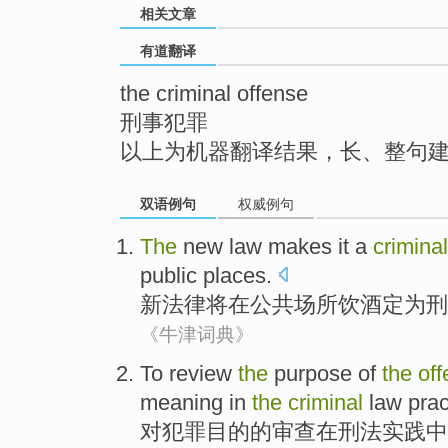
相关文章
top
有道翻译
the criminal offense
刑事犯罪
以上为机器翻译结果，长、整句
双语例句
权威例句
The
new
law
makes
it a
criminal
public
places
.
新
法律
将
在
公共
场所
饮酒
定为
刑
《牛津词典》
To
review
the
purpose
of
the
of
meaning
in
the
criminal
law
prac
对
犯罪
目的
的
审查
在
刑法
实践中