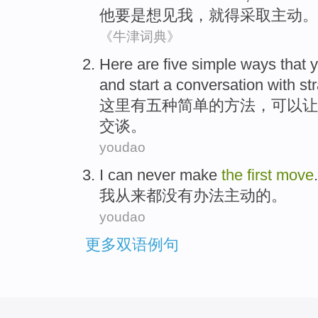
他
要是
想见
我
，
就
得
采取
主动
。
《牛津词典》
Here
are
five
simple
ways
that
y
and
start
a conversation
with
st
这里
有
五种
简单
的
方法
，
可以
让
交谈
。
youdao
I
can
never
make
the
first
move
.
我
从来都没有
办法主动
的
。
youdao
更多双语例句