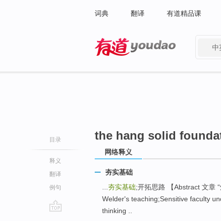
词典
翻译
有道精品课
中
有道 - 网易旗下搜索
the hang solid founda
目录
网络释义
释义
夯实基础
翻译
...
夯实基础
;开拓思路 【Abstract 文章
例句
Welder's teaching;Sensitive faculty u
thinking ..
go