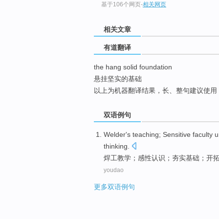
基于106个网页
-
相关网页
top
相关文章
有道翻译
the hang solid foundation
悬挂坚实的基础
以上为机器翻译结果，长、整句建议使用
双语例句
Welder's
teaching
;
Sensitive faculty
u
thinking
.
焊工
教学
；
感性
认识
；
夯实
基础
；
开
youdao
更多双语例句