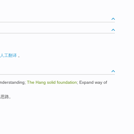
人工翻译
。
nderstanding
;
The
Hang
solid
foundation
;
Expand
way of
拓
思路
。