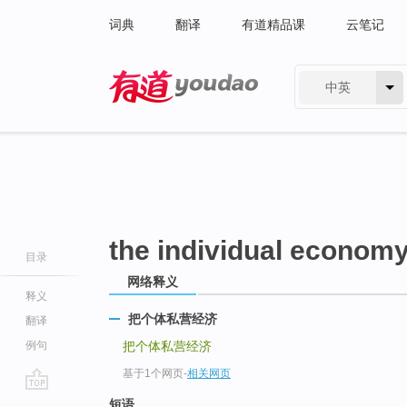
词典
翻译
有道精品课
云笔记
中英
有道 - 网易旗下搜索
the individual econom
目录
网络释义
释义
把个体私营经济
翻译
例句
把个体私营经济
基于1个网页
-
相关网页
go
短语