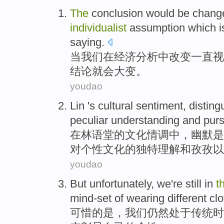
The
conclusion
would be
chang
individualist
assumption
which
i
saying.
当
我们
在
经济
分析
中
改变
一直视
结论
就
会大变。
youdao
Lin
's
cultural
sentiment
, distin
peculiar
understanding
and
purs
在
林语堂
的
文化
情调中
，
幽默
是
对个性
文化
的
独特
理解
和
孜孜以
youdao
But unfortunately
,
we
're still
in
t
mind-set
of
wearing
different cl
可惜
的
是，
我们
仍然
处于
传统
时