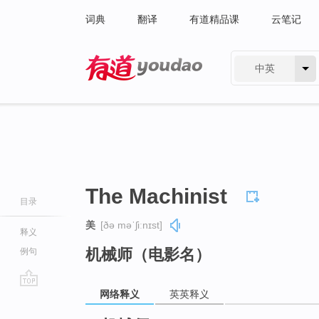
词典
翻译
有道精品课
云笔记
中英
有道 - 网易旗下搜索
The Machinist
目录
美
[ðə məˈʃiːnɪst]
释义
机械师（电影名）
例句
网络释义
英英释义
go
top