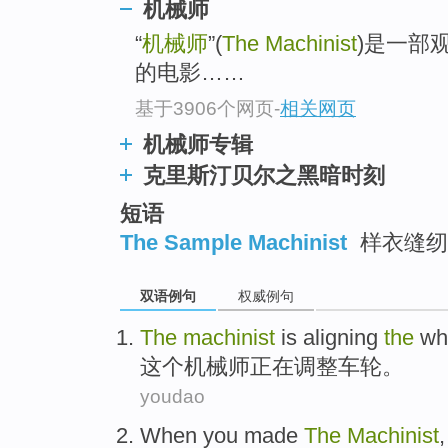
机械师
“
机械师
”(
The Machinist
)是一部
的电影……
基于3906个网页
-
相关网页
机械师专辑
克里斯汀贝尔之黑暗时刻
短语
The Sample Machinist
样衣缝纫
双语例句
权威例句
The
machinist
is
aligning
the
wh
这个
机械师
正在
调整
车轮。
youdao
When
you
made
The
Machinist