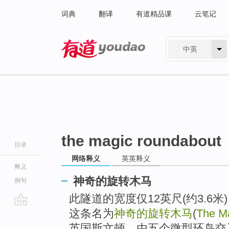
词典
翻译
有道精品课
云笔记
中英
有道 - 网易旗下搜索
the magic roundabout
目录
网络释义
英英释义
释义
神奇的旋转木马
例句
此隧道的宽度仅12英尺(约3.6
这条名为
神奇的旋转木马
(
The M
go
top
英国斯文顿，由五个微型环岛交