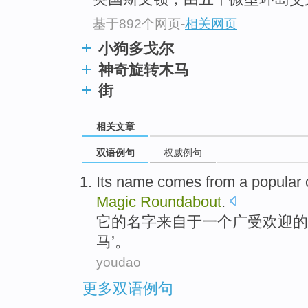
基于892个网页
-
相关网页
小狗多戈尔
神奇旋转木马
街
相关文章
双语例句
权威例句
Its
name
comes from
a
popular
Magic
Roundabout
.
它
的
名字
来自
于
一个
广受欢迎
的
马
’。
youdao
更多双语例句