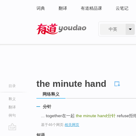
词典
翻译
有道精品课
云笔记
中英
有道 - 网易旗下搜索
the minute hand
目录
网络释义
释义
分针
翻译
例句
... together在一起
the minute hand
分针
refuse拒绝 
基于46个网页
-
相关网页
go
短语