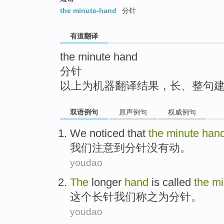
top
the minute-hand
分针
有道翻译
the minute hand
分针
以上为机器翻译结果，长、整句
双语例句
原声例句
权威例句
We
noticed that
the
minute
han
我们
注意
到
分针
没有
动
。
youdao
The
longer
hand
is called
the
mi
这个
长
针
我们
称之为
分针
。
youdao