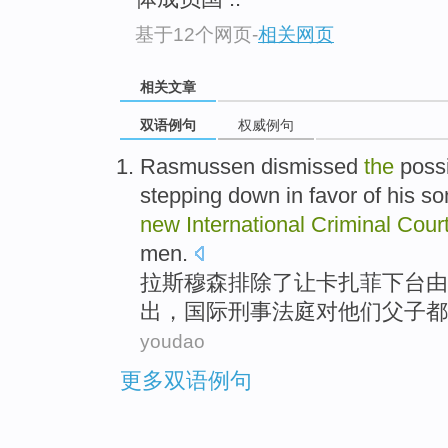
基于12个网页
-
相关网页
相关文章
双语例句
权威例句
Rasmussen
dismissed
the
possi
stepping down in favor of
his
so
new
International
Criminal
Cour
men.
拉斯穆森
排除了让
卡扎菲
下台
由
出
，
国际
刑事
法庭
对
他们父子
都
youdao
更多双语例句