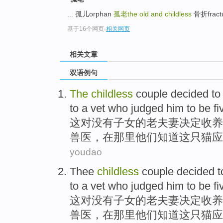
... 孤儿orphan
孤老the old and childless
骨折fractur
基于16个网页
-
相关网页
相关文章
双语例句
The
childless
couple
decided to
to
a
vet who judged him
to be
fi
这
对
没有子女
的
老夫妻
决定
收养
兽医
，在那里他们知道这只猫
应
youdao
Thee
childless
couple
decided t
to
a
vet who judged him
to be
fi
这
对
没有子女
的
老夫妻
决定
收养
兽医
，在那里他们知道这只猫
应