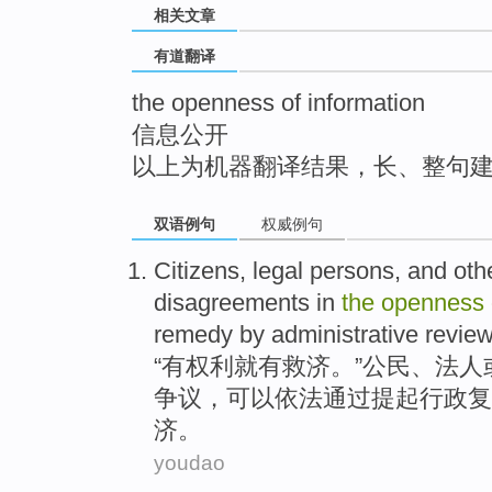
相关文章
top
有道翻译
the openness of information
信息公开
以上为机器翻译结果，长、整句
双语例句
权威例句
Citizens
,
legal persons
,
and
oth
disagreements
in
the
openness
remedy
by
administrative
revie
“
有
权利就有
救济
。”
公民
、
法人
争议
，
可以
依法
通过
提起行政
复
济。
youdao