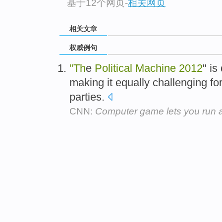
基于12个网页
-
相关网页
相关文章
权威例句
"Th
e
Political
Machine
2012
" is
making it equally challenging fo
parties.
CNN:
Computer game lets you run a