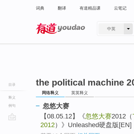
词典
翻译
有道精品课
云笔记
中英
有道 - 网易旗下搜索
the political machine 
目录
网络释义
英英释义
释义
忽悠大赛
例句
【08.05.12】《
忽悠大赛
2012（
2012
）》Unleashed硬盘版[EN] 
go
top