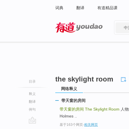
词典
翻译
有道精品课
中
有道 - 网易旗下搜索
the skylight room
目录
网络释义
释义
带天窗的房间
翻译
带天窗的房间
The Skylight Room
人物档
例句
Holmes ..
基于163个网页
-
相关网页
go