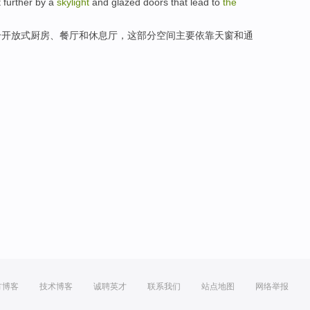
it further by a
skylight
and
glazed doors that
lead to
the
个
开放式
厨房
、
餐厅
和
休息厅
，
这
部分空间主要依靠
天窗
和
通
方博客
技术博客
诚聘英才
联系我们
站点地图
网络举报