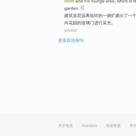
room
and
the
lounge
area,
which
is
l
garden.
建筑
首层远离临街
的
一侧扩建
出了
一
向
花园
的
玻璃门
进行采光。
youdao
更多双语例句
关于有道
Investors
有道智选
官