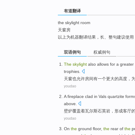
top
有道翻译
the skylight room
天窗房
以上为机器翻译结果，长、整句建议使用
双语例句
权威例句
The
skylight
also
allows
for
a
greater
trophies
.
天窗
也
允许
房间
有
一
个
更大
的
高度
，
youdao
A fireplace
clad
in
Vals
quartzite
form
above
.
壁炉
覆盖
着
瓦尔斯
石英岩，
形成
客厅
youdao
On
the
ground floor
,
the
rear
of
the
pr