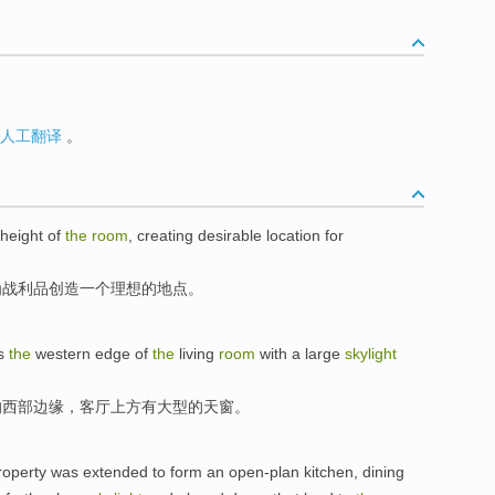
人工翻译
。
height
of
the
room
,
creating
desirable
location
for
为
战利品
创造
一个
理想
的
地点
。
s
the
western
edge
of
the
living
room
with a
large
skylight
的
西部
边缘
，客厅上方
有
大型
的
天窗。
operty was extended to form an
open-plan
kitchen
,
dining