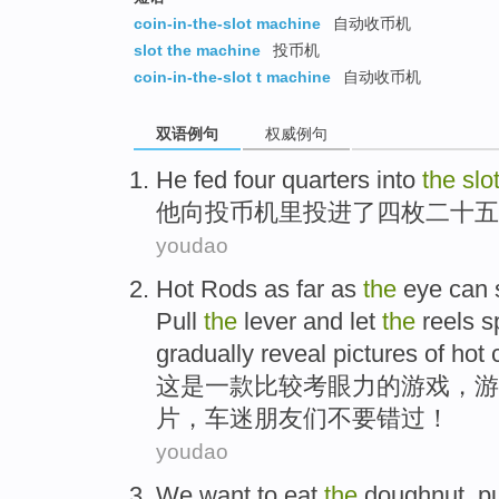
coin-in-the-slot machine
自动收币机
slot the machine
投币机
coin-in-the-slot t machine
自动收币机
双语例句
权威例句
He
fed
four
quarters
into
the
slo
他
向投币
机
里投
进
了
四
枚二十五
youdao
Hot
Rods as far
as
the
eye
can 
Pull
the
lever and let
the
reels s
gradually
reveal pictures
of hot
这
是
一款
比较考
眼力
的
游戏
，游
片
，车迷朋友们不要错过！
youdao
We
want to eat
the
doughnut
,
p