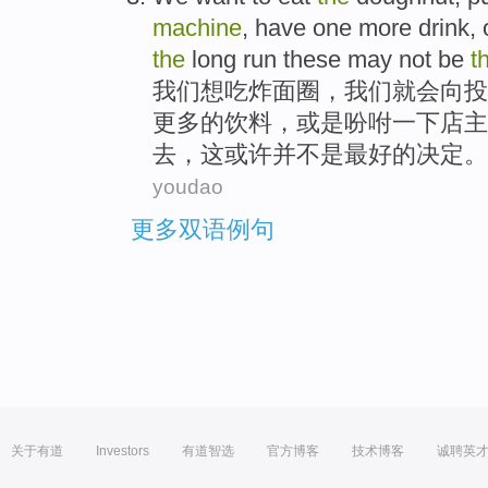
machine
,
have
one
more
drink
,
the
long run
these
may
not be
t
我们
想吃
炸
面圈，我们就会向投
更多
的
饮料
，
或是
吩咐
一下店主
去，
这
或许
并
不是
最好
的
决定。
youdao
更多双语例句
关于有道
Investors
有道智选
官方博客
技术博客
诚聘英