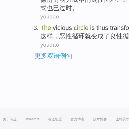
式也
已
过时。
youdao
The
vicious
circle
is
thus
transf
这样
，
恶性
循环
就
变成
了
良性
循
youdao
更多双语例句
关于有道
Investors
有道智选
官方博客
技术博客
诚聘英