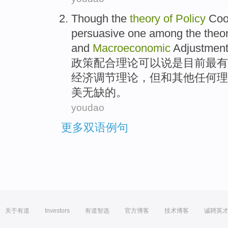
Though
the
theory
of
Policy
Coo
persuasive
one among
the
theo
and
Macroeconomic
Adjustmen
政策
配合
理论
可以说
是
目前
最有
经济
调节
理论，
但
和其他任何理
美无缺
的
。
youdao
更多双语例句
关于有道
Investors
有道智选
官方博客
技术博客
诚聘英