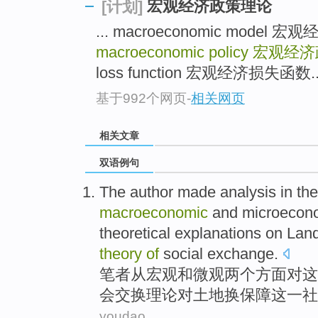
宏观经济政策理论
[计划]
... macroeconomic model 宏
macroeconomic policy
宏观经济
loss function 宏观经济损失函数..
基于992个网页
-
相关网页
相关文章
双语例句
The author
made
analysis
in
the
macroeconomic
and
microecon
theoretical
explanations on Land
theory
of
social
exchange
.
笔者
从
宏观
和
微观
两
个
方面
对
这
会
交换
理论
对土地换保障这一社
youdao