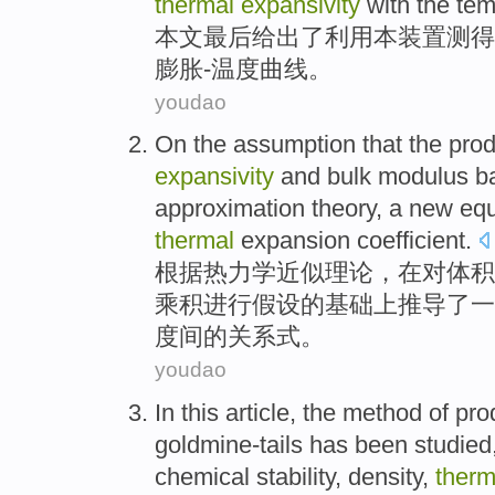
thermal
expansivity
with
the
tem
本文最后给出了利用本装置测得
膨胀-
温度
曲线
。
youdao
On
the
assumption that
the
prod
expansivity
and
bulk
modulus
b
approximation
theory
,
a
new
equ
thermal
expansion
coefficient
.
根据
热力学
近似
理论
，在对
体积
乘积
进行
假设
的
基础
上
推导
了
一
度
间的关系式。
youdao
In this article,
the
method
of
pro
goldmine-tails has been
studied
chemical
stability
,
density
,
therm