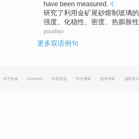
have been
measured
.
研究
了
利用金矿尾砂熔制
玻璃
的
强度
、化
稳性
、
密度
、
热
膨胀性
youdao
更多双语例句
关于有道
Investors
有道智选
官方博客
技术博客
诚聘英