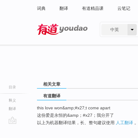
词典
翻译
有道精品课
云笔记
中英
有道 - 网易旗下搜索
相关文章
目录
有道翻译
释义
this love won&amp;#x27;t come apart
翻译
这份爱是永恒的&amp；#x27；我分开了
以上为机器翻译结果，长、整句建议使用
人工翻译
go
top