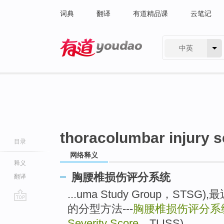
词典
翻译
有道精品课
云笔记
中英
有道 - 网易旗下搜索
thoracolumbar injury s
目录
网络释义
释义
胸腰椎损伤评分系统
翻译
...uma Study Group，S
的分型方法---
胸腰椎损伤评分系
go
top
Severity Score
，TLISS)。